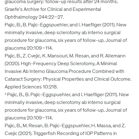
glaucoma surgery: follow-up results after 24 months.
Graefe's Archive for Clinical and Experimental
Ophthalmology 244:22–27.
Pajic, B., B. Pajic-Eggspuehler, and I. Haefliger (2011). New
minimally invasive, deep sclerotomy ab interno surgical
procedure for glaucoma, six years of follow-up. Journal of
glaucoma 20:109–114.
Pajic, B., Z. Cvejic, K. Mansouri, M. Resan, and R. Allemann
(2020). High-Frequency Deep Sclerotomy, A Minimal
Invasive Ab Interno Glaucoma Procedure Combined with
Cataract Surgery: Physical Properties and Clinical Outcome.
Applied Sciences 10:218.
Pajic, B., B. Pajic-Eggspuehler, and I. Haefliger (2011). New
3
minimally invasive, deep sclerotomy ab interno surgical
procedure for glaucoma, six years of follow-up. Journal of
glaucoma 20:109–114.
Pajic, B., M. Resan, B. Pajic-Eggspuehler, H. Massa, and Z.
Cvejic (2021). Triggerfish Recording of IOP Patterns in