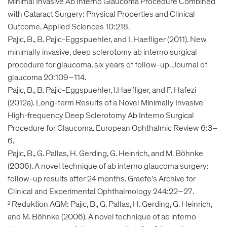
Minimal Invasive Ab Interno Glaucoma Procedure Combined
with Cataract Surgery: Physical Properties and Clinical
Outcome. Applied Sciences 10:218.
Pajic, B., B. Pajic-Eggspuehler, and I. Haefliger (2011). New
minimally invasive, deep sclerotomy ab interno surgical
procedure for glaucoma, six years of follow-up. Journal of
glaucoma 20:109–114.
Pajic, B., B. Pajic-Eggspuehler, I.Haefliger, and F. Hafezi
(2012a). Long-term Results of a Novel Minimally Invasive
High-frequency Deep Sclerotomy Ab Interno Surgical
Procedure for Glaucoma. European Ophthalmic Review 6:3–
6.
Pajic, B., G. Pallas, H. Gerding, G. Heinrich, and M. Böhnke
(2006). A novel technique of ab interno glaucoma surgery:
follow-up results after 24 months. Graefe's Archive for
Clinical and Experimental Ophthalmology 244:22–27.
Reduktion AGM: Pajic, B., G. Pallas, H. Gerding, G. Heinrich,
2
and M. Böhnke (2006). A novel technique of ab interno