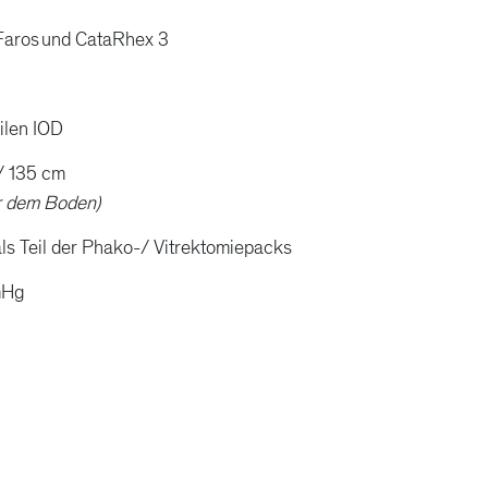
Faros
und CataRhex 3
bilen IOD
/ 135 cm
r dem Boden)
ls Teil der Phako-/ Vitrektomiepacks
mHg