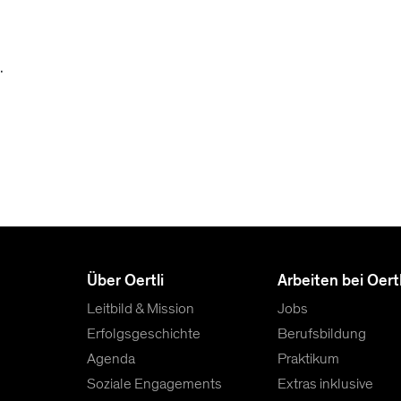
.
Über Oertli
Arbeiten bei Oertl
Leitbild & Mission
Jobs
Erfolgsgeschichte
Berufsbildung
Agenda
Praktikum
Soziale Engagements
Extras inklusive