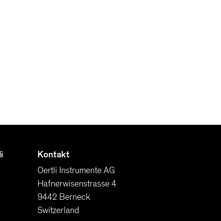
i
Kontakt
Oertli Instrumente AG
Hafnerwisenstrasse 4
9442 Berneck
Switzerland