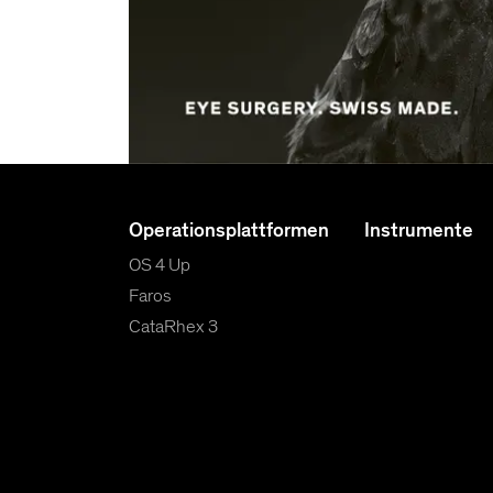
Operationsplattformen
Instrumente
OS 4 Up
Faros
CataRhex 3