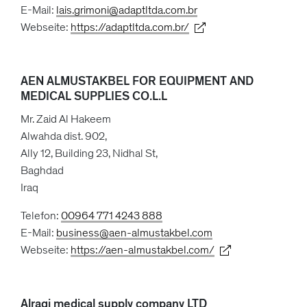
E-Mail:
lais.grimoni@adaptltda.com.br
Webseite:
https://adaptltda.com.br/
AEN ALMUSTAKBEL FOR EQUIPMENT AND
MEDICAL SUPPLIES CO.L.L
Mr. Zaid Al Hakeem
Alwahda dist. 902,
Ally 12, Building 23, Nidhal St,
Baghdad
Iraq
Telefon:
00964 771 4243 888
E-Mail:
business@aen-almustakbel.com
Webseite:
https://aen-almustakbel.com/
Alraqi medical supply company LTD