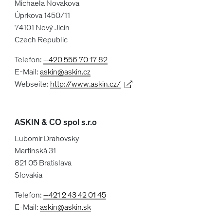
Michaela Novakova
Úprkova 1450/11
74101 Nový Jicín
Czech Republic
Telefon:
+420 556 70 17 82
E-Mail:
askin@askin.cz
Webseite:
http://www.askin.cz/
ASKIN & CO spol s.r.o
Lubomir Drahovsky
Martinskà 31
821 05 Bratislava
Slovakia
Telefon:
+421 2 43 42 01 45
E-Mail:
askin@askin.sk