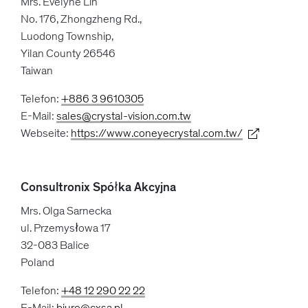
Mrs. Evelyne Lin
No. 176, Zhongzheng Rd.,
Luodong Township,
Yilan County 26546
Taiwan
Telefon:
+886 3 9610305
E-Mail:
sales@crystal-vision.com.tw
Webseite:
https://www.coneyecrystal.com.tw/
Consultronix Spółka Akcyjna
Mrs. Olga Sarnecka
ul. Przemysłowa 17
32-083 Balice
Poland
Telefon:
+48 12 290 22 22
E-Mail:
biuro@cxsa.pl