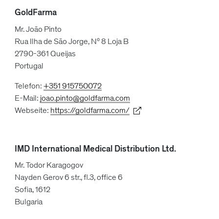
GoldFarma
Mr. João Pinto
Rua Ilha de São Jorge, Nº 8 Loja B
2790-361 Queijas
Portugal
Telefon:
+351 915750072
E-Mail:
joao.pinto@goldfarma.com
Webseite:
https://goldfarma.com/
IMD International Medical Distribution Ltd.
Mr. Todor Karagogov
Nayden Gerov 6 str., fl.3, office 6
Sofia, 1612
Bulgaria