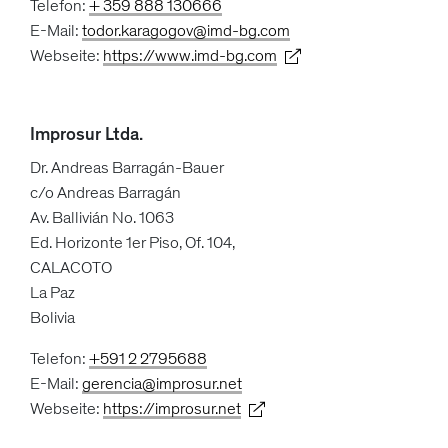
Telefon:
+ 359 888 130666
E-Mail:
todor.karagogov@imd-bg.com
Webseite:
https://www.imd-bg.com
Improsur Ltda.
Dr. Andreas Barragán-Bauer
c/o Andreas Barragán
Av. Ballivián No. 1063
Ed. Horizonte 1er Piso, Of. 104,
CALACOTO
La Paz
Bolivia
Telefon:
+591 2 2795688
E-Mail:
gerencia@improsur.net
Webseite:
https://improsur.net