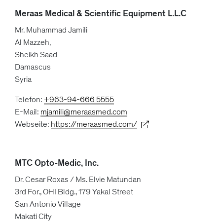
Meraas Medical & Scientific Equipment L.L.C
Mr. Muhammad Jamili
Al Mazzeh,
Sheikh Saad
Damascus
Syria
Telefon:
+963-94-666 5555
E-Mail:
mjamili@meraasmed.com
Webseite:
https://meraasmed.com/
MTC Opto-Medic, Inc.
Dr. Cesar Roxas / Ms. Elvie Matundan
3rd For., OHI Bldg., 179 Yakal Street
San Antonio Village
Makati City