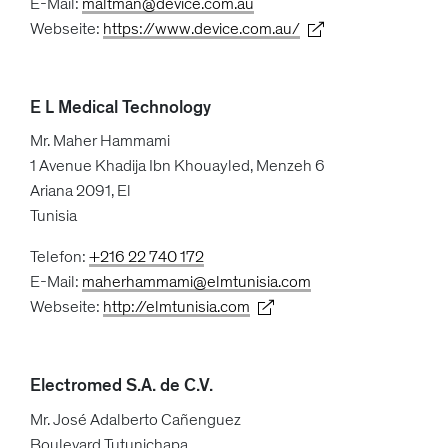
E-Mail:
maltman@device.com.au
Webseite:
https://www.device.com.au/
E L Medical Technology
Mr. Maher Hammami
1 Avenue Khadija Ibn Khouayled, Menzeh 6
Ariana 2091, El
Tunisia
Telefon:
+216 22 740 172
E-Mail:
maherhammami@elmtunisia.com
Webseite:
http://elmtunisia.com
Electromed S.A. de C.V.
Mr. José Adalberto Cañenguez
Boulevard Tutunichapa