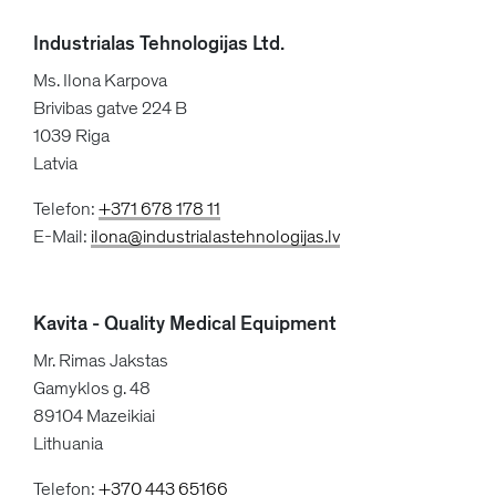
Industrialas Tehnologijas Ltd.
Ms. Ilona Karpova
Brivibas gatve 224 B
1039 Riga
Latvia
Telefon:
+371 678 178 11
E-Mail:
ilona@industrialastehnologijas.lv
Kavita - Quality Medical Equipment
Mr. Rimas Jakstas
Gamyklos g. 48
89104 Mazeikiai
Lithuania
Telefon:
+370 443 65166