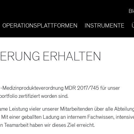
Bl
OPERATIONSPLATTFORMEN
INSTRUMENTE
ZIERUNG ERHALTEN
 EU-Medizinprodukteverordnung MDR 2017/745 für unser
tfolio zertifiziert worden sind.
ame Leistung vieler unserer Mitarbeitenden über alle Abteilun
it einer geballten Ladung an internem Fachwissen, intensiv
n Teamarbeit haben wir dieses Ziel erreicht.