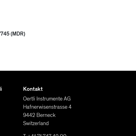
7/745 (MDR)
i
Kontakt
Oertli Instrumente AG
Hafnerwisenstrasse 4
9442 Berneck
Switzerland