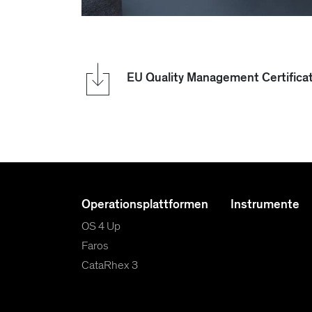
EU Quality Management Certificate
Operationsplattformen
Instrumente
OS 4 Up
Faros
CataRhex 3