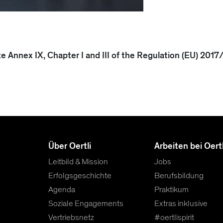
 Annex IX, Chapter I and III of the Regulation (EU) 201
Über Oertli
Arbeiten bei Oertl
Leitbild & Mission
Jobs
Erfolgsgeschichte
Berufsbildung
Agenda
Praktikum
Soziale Engagements
Extras inklusive
Vertriebsnetz
#oertlispirit