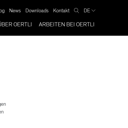
og
News
Downloads
Kontakt
DE
ÜBER OERTLI
ARBEITEN BEI OERTLI
gen
en