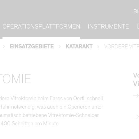
Bl
OPERATIONSPLATTFORMEN
INSTRUMENTE
EINSATZGEBIETE
KATARAKT
VORDERE VIT
TOMIE
V
V
dere Vitrektomie beim Faros von Oertli schnell
zufuhr notwendig, was auch ein Operieren unter
umatisch betriebene Vitrektomie-Schneider
 2400 Schnitten pro Minute.