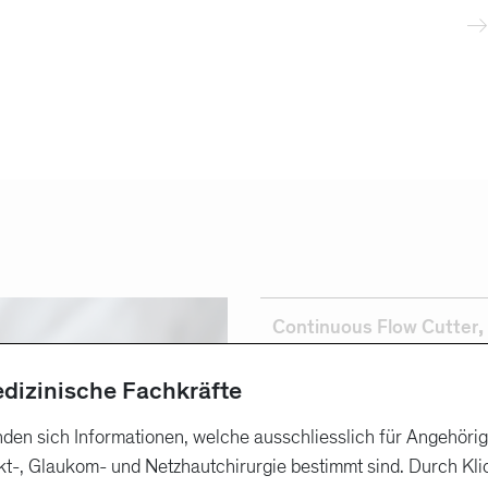
Continuous Flow Cutter
,
edizinische Fachkräfte
Continu
VV106110
Packung
nden sich Informationen, welche ausschliesslich für Angehöri
t-, Glaukom- und Netzhautchirurgie bestimmt sind. Durch Kli
Continu
VV105110