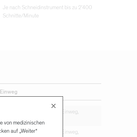
Je nach Schneidinstrument bis zu 2'400
Schnitte/Minute
Einweg
ous Flow Cutter 23G, steril/Einweg,
 zu 10 Stück
ge von medizinischen
cken auf „Weiter“
ous Flow Cutter 25G, steril/Einweg,