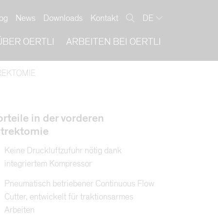
og
News
Downloads
Kontakt
DE
ÜBER OERTLI
ARBEITEN BEI OERTLI
REKTOMIE
orteile in der vorderen
itrektomie
Keine Druckluftzufuhr nötig dank
integriertem Kompressor
Pneumatisch betriebener Continuous Flow
Cutter, entwickelt für traktionsarmes
Arbeiten