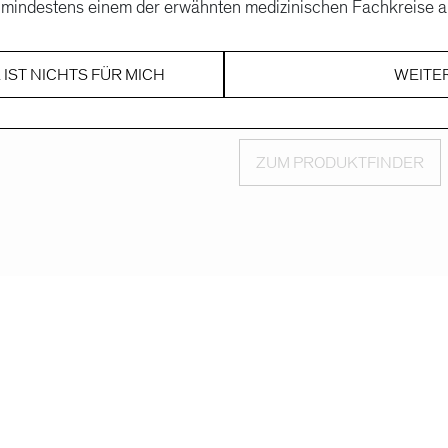
ie mindestens einem der erwähnten medizinischen Fachkreise 
Packung
Continu
VV107110
 IST NICHTS FÜR MICH
WEITE
Packung
ZUM PRODUKTFINDER