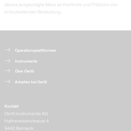
dieses ausgeprägte Mass an Kontrolle und Präzision von
entscheidender Bedeutung.
Operationsplattformen
Instrumente
Über Oertli
Arbeiten bei Oertli
Kontakt
Oertli Instrumente AG
Hafnerwisenstrasse 4
9442 Berneck