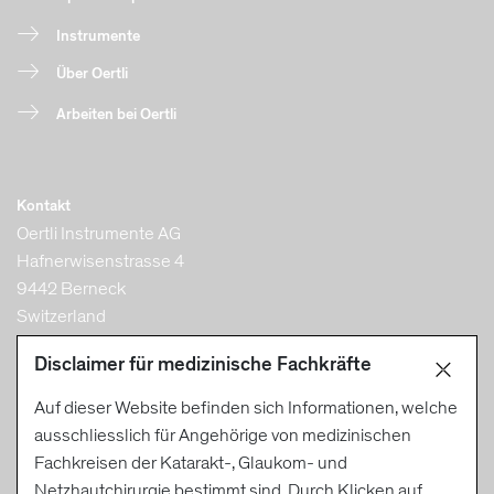
Instrumente
Über Oertli
Arbeiten bei Oertli
Kontakt
Oertli Instrumente AG
Hafnerwisenstrasse 4
9442 Berneck
Switzerland
T +41 71 747 42 00
Disclaimer für medizinische Fachkräfte
F +41 71 747 42 90
Auf dieser Website befinden sich Informationen, welche
info@oertli-instruments.com
ausschliesslich für Angehörige von medizinischen
Fachkreisen der Katarakt-, Glaukom- und
Netzhautchirurgie bestimmt sind. Durch Klicken auf